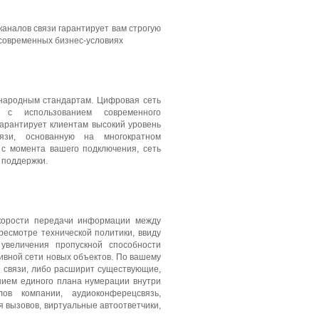
аналов связи гарантирует вам строгую
 современных бизнес-условиях
народным стандартам. Цифровая сеть
 с использованием современного
арантирует клиентам высокий уровень
язи, основанную на многократном
 с момента вашего подключения, сеть
 поддержки.
корости передачи информации между
ресмотре технической политики, ввиду
увеличения пропускной способности
тивной сети новых объектов. По вашему
 связи, либо расширит существующие,
нием единого плана нумерации внутри
ов компании, аудиоконферецсвязь,
 вызовов, виртуальные автоответчики,