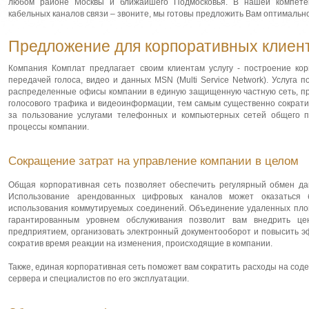
любом районе Москвы и ближайшего Подмосковья. В нашей компете
кабельных каналов связи – звоните, мы готовы предложить Вам оптимальн
Предложение для корпоративных клиен
Компания Комплат предлагает своим клиентам услугу - построение ко
передачей голоса, видео и данных MSN (Multi Service Network). Услуга 
распределенные офисы компании в единую защищенную частную сеть, п
голосового трафика и видеоинформации, тем самым существенно сократ
за пользование услугами телефонных и компьютерных сетей общего п
процессы компании.
Сокращение затрат на управление компании в целом
Общая корпоративная сеть позволяет обеспечить регулярный обмен д
Использование арендованных цифровых каналов может оказаться
использования коммутируемых соединений. Объединение удаленных пло
гарантированным уровнем обслуживания позволит вам внедрить це
предприятием, организовать электронный документооборот и повысить э
сократив время реакции на изменения, происходящие в компании.
Также, единая корпоративная сеть поможет вам сократить расходы на сод
сервера и специалистов по его эксплуатации.