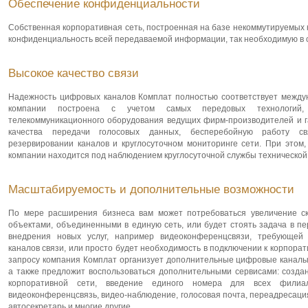
Обеспечение конфиденциальности
Собственная корпоративная сеть, построенная на базе некоммутируемых к
конфиденциальность всей передаваемой информации, так необходимую в
Высокое качество связи
Надежность цифровых каналов Комплат полностью соответствует между
компании построена с учетом самых передовых технологий,
телекоммуникационного оборудования ведущих фирм-производителей и г
качества передачи голосовых данных, бесперебойную работу св
резервировании каналов и круглосуточном мониторинге сети. При этом,
компании находится под наблюдением круглосуточной службы технической
Масштабируемость и дополнительные возможности
По мере расширения бизнеса вам может потребоваться увеличение с
объектами, объединенными в единую сеть, или будет стоять задача в пе
внедрения новых услуг, например видеоконференцсвязи, требующей 
каналов связи, или просто будет необходимость в подключении к корпора
запросу компания Комплат организует дополнительные цифровые каналы
а также предложит воспользоваться дополнительными сервисами: созда
корпоративной сети, введение единого номера для всех филиал
видеоконференцсвязь, видео-наблюдение, голосовая почта, переадресация
автосекретарь и многие другие.