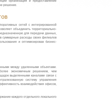
нции организация и предоставление
ое решение.
тов
рпоративных сетей с интегрированной
позволяет объединить территориально-
редназначенную для передачи данных,
ив суммарные расходы своих филиалов
ользования и оптимизировав бизнес-
анными между удаленными объектами.
 более экономичным решением, чем
щадок выделенными каналами связи с
нтрализованную систему управления
ффективность взаимодействия офисов,
ержание каждого отдельного локального