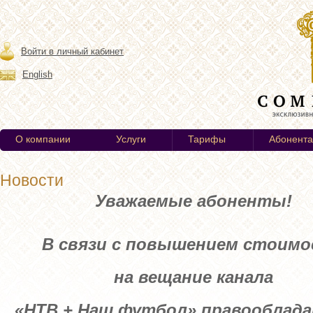
Войти в личный кабинет
English
О компании
Услуги
Тарифы
Абонент
Новости
Уважаемые абоненты!
В связи с повышением стоим
на вещание канала
«НТВ + Наш футбол» правооблада