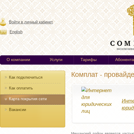
Войти в личный кабинет
English
О компании
Услуги
Тарифы
Абонент
Комплат - провайд
Как подключиться
Как оплатить
Карта покрытия сети
Инте
юрид
Вакансии
Мещанский район является частью