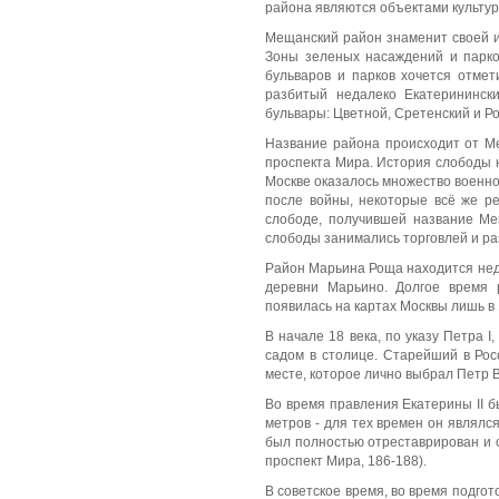
района являются объектами культур
Мещанский район знаменит своей и
Зоны зеленых насаждений и парко
бульваров и парков хочется отмет
разбитый недалеко Екатерининск
бульвары: Цветной, Сретенский и Р
Название района происходит от М
проспекта Мира. История слободы н
Москве оказалось множество военно
после войны, некоторые всё же ре
слободе, получившей название Мещ
слободы занимались торговлей и р
Район Марьина Роща находится неда
деревни Марьино. Долгое время 
появилась на картах Москвы лишь в 
В начале 18 века, по указу Петра 
садом в столице. Старейший в Рос
месте, которое лично выбрал Петр В
Во время правления Екатерины II б
метров - для тех времен он являлс
был полностью отреставрирован и о
проспект Мира, 186-188).
В советское время, во время подго