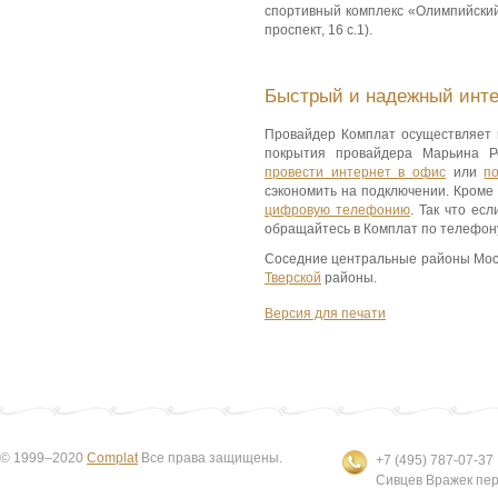
спортивный комплекс «Олимпийский
проспект, 16 c.1).
Быстрый и надежный инте
Провайдер Комплат осуществляет п
покрытия провайдера Марьина Р
провести интернет в офис
или
п
сэкономить на подключении. Кроме
цифровую телефонию
. Так что ес
обращайтесь в Комплат по телефону
Соседние центральные районы Моск
Тверской
районы.
Версия для печати
© 1999–2020
Complat
Все права защищены.
+7 (495) 787-07-37
Сивцев Вражек пер.