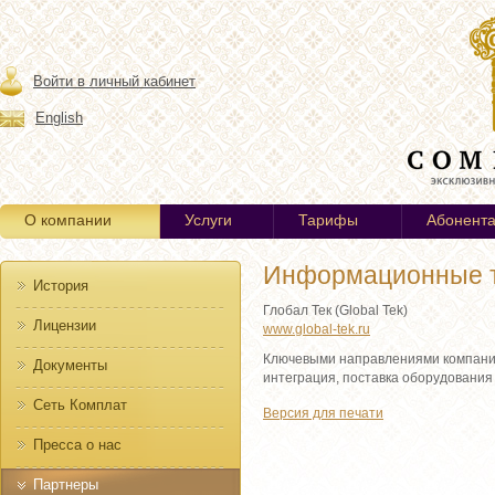
Войти в личный кабинет
English
О компании
Услуги
Тарифы
Абонент
Информационные т
История
Глобал Тек (Global Tek)
Лицензии
www.global-tek.ru
Ключевыми направлениями компании
Документы
интеграция, поставка оборудования
Сеть Комплат
Версия для печати
Пресса о нас
Партнеры